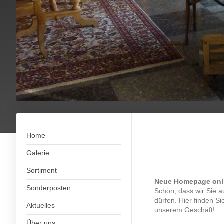
Home
Galerie
Sortiment
Neue Homepage onl
Sonderposten
Schön, dass wir Sie
dürfen. Hier finden Si
Aktuelles
unserem Geschäft!
Über uns